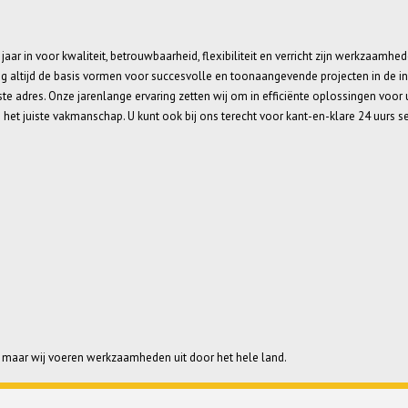
 jaar in voor kwaliteit, betrouwbaarheid, flexibiliteit en verricht zijn werkzaamh
g altijd de basis vormen voor succesvolle en toonaangevende projecten in de ins
 juiste adres. Onze jarenlange ervaring zetten wij om in efficiënte oplossingen vo
p het juiste vakmanschap. U kunt ook bij ons terecht voor kant-en-klare 24 uurs s
ht maar wij voeren werkzaamheden uit door het hele land.