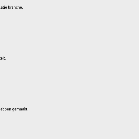
latie branche.
eit.
k hebben gemaakt.