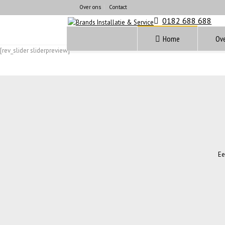
Over ons
Contact
0182 688 688
Home
Ove
[rev_slider sliderpreview]
Ee